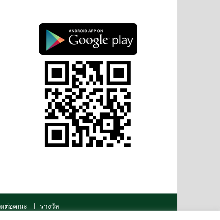
ิดต่อคณะ
รางวัล
ved