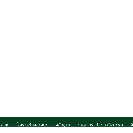
กับคณะ
โครงสร้างองค์กร
หลักสูตร
บุคลากร
ข่าวกิจกรรม
ต
pyright ©2020 Medical Department, Siam University. All Rights Reser