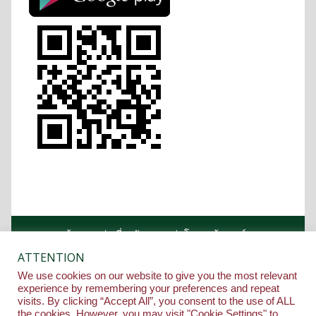
หน้าแรก
เกี่ยวกับคณะ
โครงสร้างองค์กร
หลักสูตร
บุคลากร
ข่าวกิจกรรม
ติดต่อคณะ
ATTENTION
รางวัล
We use cookies on our website to give you the most relevant
Copyright ©2020 Medical Department, Siam University.
experience by remembering your preferences and repeat
All Rights Reserved
visits. By clicking “Accept All”, you consent to the use of ALL
Proudly powered by WordPress
|
Education Hub by
the cookies. However, you may visit "Cookie Settings" to