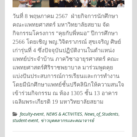
วันที่ 8 พฤษภาคม 2567 ฝ่ายกิจการนักศึ
กษา
คณะแพทยศาสตร์ มหาวิทยาลัยสยาม จัด
กิจกรรมโครงการ “คุยกับพี่หมอ” ปีการศึกษา
2566 โดยเชิญ พญ.วิจิตราภรณ์ สุขเจริญ ศิษย์
เก่ารุ่นที่ 4 ซึ่งปัจจุบันปฏิบัติงานในตำแหน่
ง
แพทย์ประจำบ้าน ภาควิชาอายุรศาสตร์ คณะ
แพทยศาสตร์ศิริราชพยาบาล มาร่วมพูดคุย
แบ่งปันประสบการณ์การเรี
ยนและการทำงาน
โดยมีนักศึกษาแพทย์ชั้นปรีคลินิ
กให้ความสนใจ
เข้าร่วมกิจกรรม ณ ห้อง 1305 ชั้น 13 อาคาร
เฉลิมพระเกียรติ 19 มหาวิทยาลัยสยาม
faculty-event
,
NEWS & ACTIVITIES
,
News_of_Students
,
student-event
,
ข่าวบุคคลากรและคณาจารย์